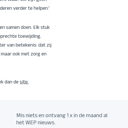
cht waar. We zijn geen
deren verder te helpen.’
en samen doen. Elk stuk
oprechte toewijding.
r van betekenis: dat zij
, maar ook met zorg en
ek dan de
site.
Mis niets en ontvang 1 x in de maand al
het WEP nieuws.