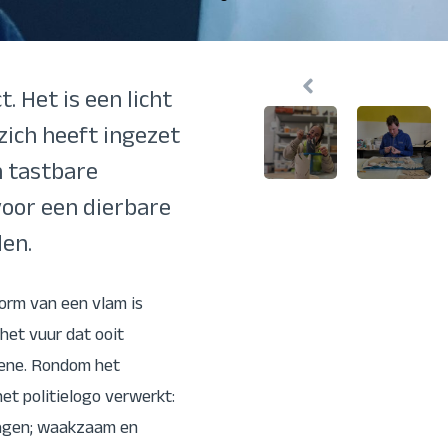
 Het is een licht
Een item intro tekst. Lorem ips
Een item intro tekst. Lorem ips
libero, interdum sed blandit acp
libero, interdum sed blandit acp
zich heeft ingezet
n tastbare
 voor een dierbare
den.
orm van een vlam is
het vuur dat ooit
dene. Rondom het
et politielogo verwerkt:
ragen; waakzaam en