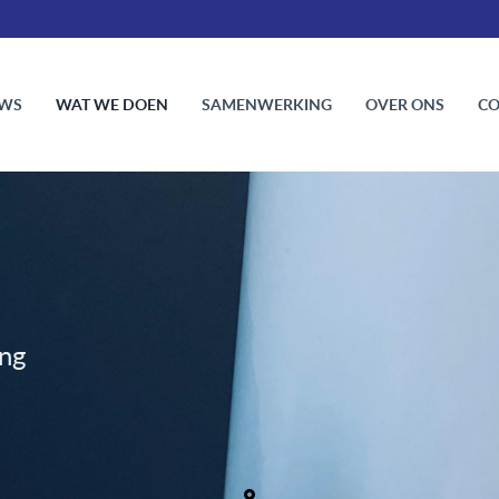
UWS
WAT WE DOEN
SAMENWERKING
OVER ONS
CO
ing