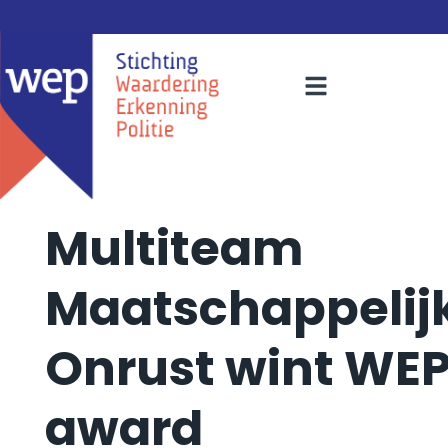
Multiteam
Maatschappelij
Onrust wint WE
award