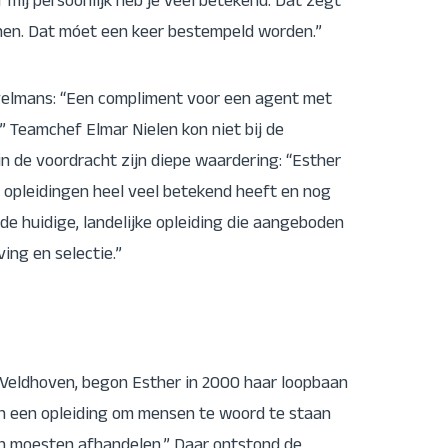
or mij persoonlijk heb je veel betekend. Dat zegt
nnen. Dat móet een keer bestempeld worden.”
uvelmans: “Een compliment voor een agent met
.” Teamchef Elmar Nielen kon niet bij de
in de voordracht zijn diepe waardering: “Esther
n opleidingen heel veel betekend heeft en nog
de huidige, landelijke opleiding die aangeboden
ing en selectie.”
Veldhoven, begon Esther in 2000 haar loopbaan
egen een opleiding om mensen te woord te staan
n moesten afhandelen.” Daar ontstond de