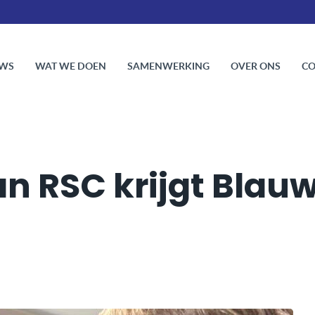
HOME
NIEUWS
WAT WE DOEN
SAMENW
UWS
WAT WE DOEN
SAMENWERKING
OVER ONS
CO
 RSC krijgt Blauw