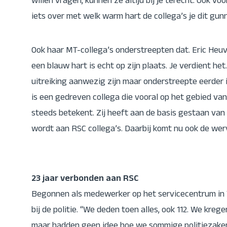
willen vragen, kunnen ze altijd bij je terecht. Ook vo
iets over met welk warm hart de collega’s je dit gu
Ook haar MT-collega’s onderstreepten dat. Eric He
een blauw hart is echt op zijn plaats. Je verdient het
uitreiking aanwezig zijn maar onderstreepte eerder 
is een gedreven collega die vooral op het gebied va
steeds betekent. Zij heeft aan de basis gestaan van 
wordt aan RSC collega’s. Daarbij komt nu ook de werv
23 jaar verbonden aan RSC
Begonnen als medewerker op het servicecentrum in 
bij de politie. “We deden toen alles, ook 112. We kr
maar hadden geen idee hoe we sommige politiezake